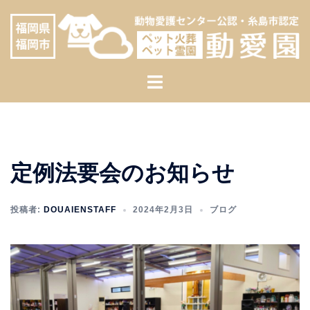
コ
へ
ン
ス
テ
キ
ン
ッ
ト
ツ
プ
グ
へ
ル
ス
メ
キ
ニ
ッ
定例法要会のお知らせ
ュ
プ
ー
投稿者:
DOUAIENSTAFF
2024年2月3日
ブログ