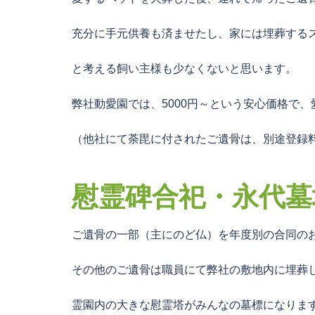
充分に手元供養も済ませたし、家には埋葬する
と考える飼い主様も少なくないと思います。
弊社動愛園では、5000円～という安心価格で
（他社にて荼毘に付されたご遺骨は、別途登録料
慰霊碑合祀・永代墓
ご遺骨の一部（主にのど仏）を年度別の合同の
その他のご遺骨は職員にて弊社の敷地内に埋葬
霊園内の大きな慰霊塔がみんなの墓標になりま