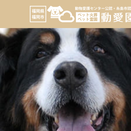
コ
へ
ン
ス
テ
キ
ン
ッ
ツ
プ
へ
ス
キ
ッ
プ