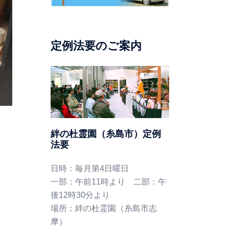
定例法要のご案内
絆の杜霊園（糸島市）定例
法要
日時：毎月第4日曜日
一部：午前11時より 二部：午
後12時30分より
場所：絆の杜霊園（糸島市志
摩）