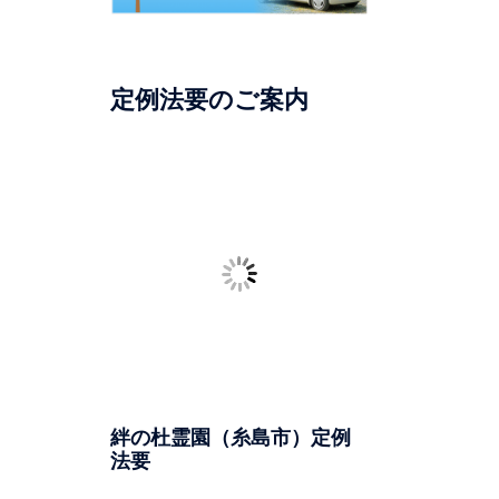
定例法要のご案内
絆の杜霊園（糸島市）定例
法要
日時：毎月第4日曜日
一部：午前11時より 二部：午
後12時30分より
場所：絆の杜霊園（糸島市志
摩）