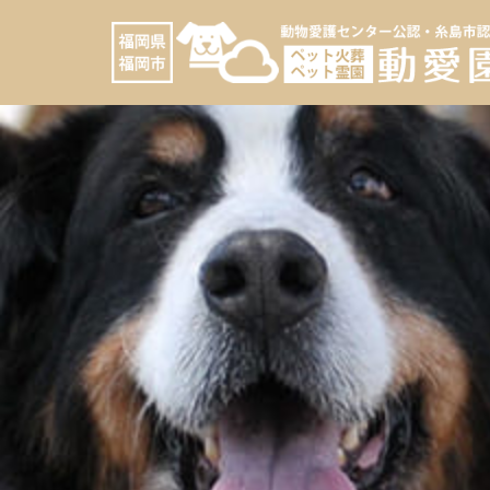
コ
へ
ン
ス
テ
キ
ン
ッ
ツ
プ
へ
ス
キ
ッ
プ