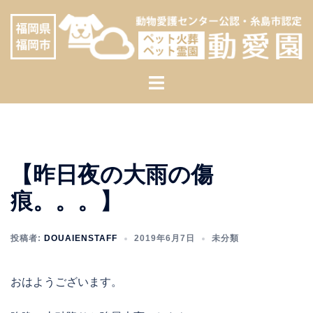
コ
へ
ン
ス
テ
キ
ン
ッ
ト
ツ
プ
グ
へ
ル
ス
メ
キ
ニ
ッ
【昨日夜の大雨の傷
ュ
プ
ー
痕。。。】
投稿者:
DOUAIENSTAFF
2019年6月7日
未分類
おはようございます。