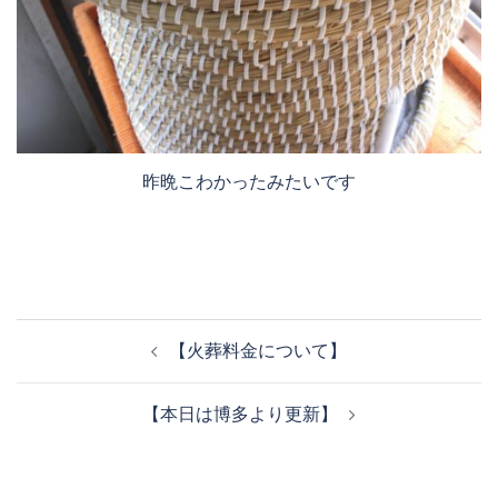
昨晩こわかったみたいです
投
【火葬料金について】
稿
ナ
【本日は博多より更新】
ビ
ゲ
ー