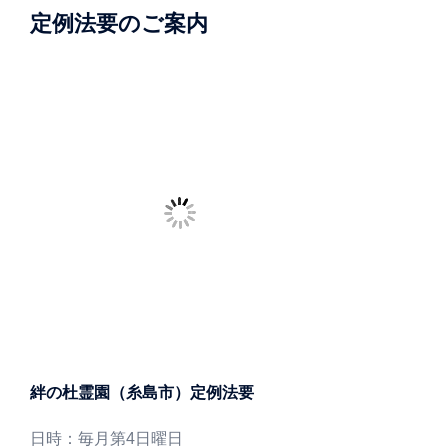
定例法要のご案内
絆の杜霊園（糸島市）定例法要
日時：毎月第4日曜日
一部：午前11時より 二部：午後12時30分より
場所：絆の杜霊園（糸島市志摩）
〒819-1302 福岡県糸島市志摩吉田1233-1