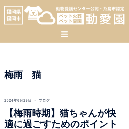
コ
へ
ン
ス
テ
キ
ン
ッ
ト
ツ
プ
グ
へ
ル
ス
メ
キ
ニ
ッ
ュ
プ
梅雨 猫
ー
2024年6月29日
ブログ
【梅雨時期】猫ちゃんが快
適に過ごすためのポイント