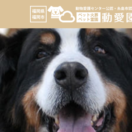
コ
へ
ン
ス
テ
キ
ン
ッ
ツ
プ
へ
ス
キ
ッ
プ