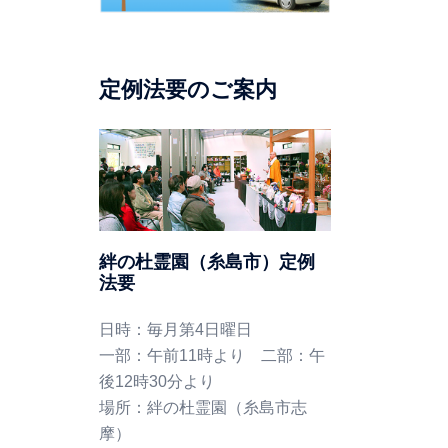
定例法要のご案内
絆の杜霊園（糸島市）定例
法要
日時：毎月第4日曜日
一部：午前11時より 二部：午
後12時30分より
場所：絆の杜霊園（糸島市志
摩）