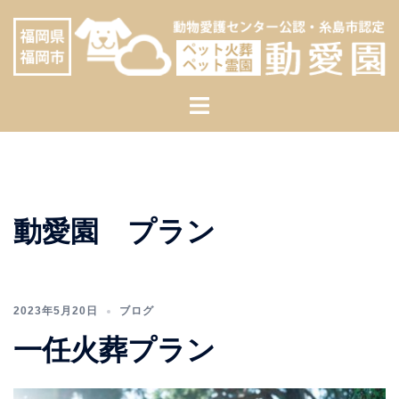
コ
へ
ン
ス
テ
キ
ン
ッ
ト
ツ
プ
グ
へ
ル
ス
メ
キ
ニ
ッ
ュ
プ
動愛園 プラン
ー
2023年5月20日
ブログ
一任火葬プラン