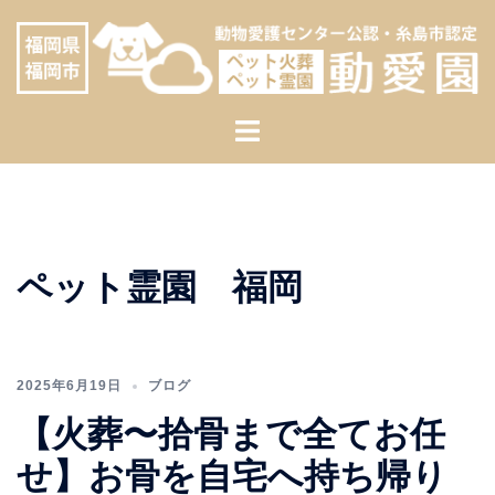
コ
へ
ン
ス
テ
キ
ン
ッ
ト
ツ
プ
グ
へ
ル
ス
メ
キ
ニ
ッ
ュ
プ
ペット霊園 福岡
ー
2025年6月19日
ブログ
【火葬〜拾骨まで全てお任
せ】お骨を自宅へ持ち帰り