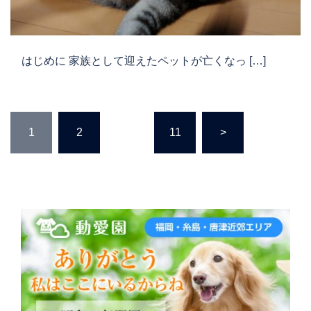
はじめに 家族として迎えたペットが亡くなっ […]
投
1
2
…
11
>
稿
の
ペ
ー
ジ
送
り