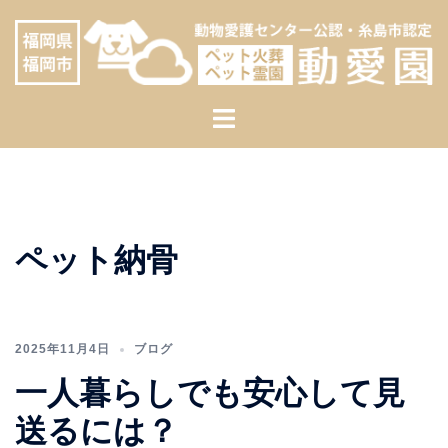
コ
へ
ン
ス
テ
キ
ン
ッ
ト
ツ
プ
グ
へ
ル
ス
メ
キ
ニ
ッ
ュ
プ
ペット納骨
ー
2025年11月4日
ブログ
一人暮らしでも安心して見
送るには？