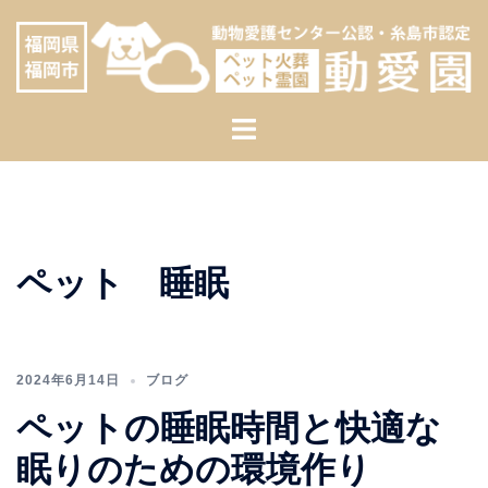
コ
へ
ン
ス
テ
キ
ン
ッ
ト
ツ
プ
グ
へ
ル
ス
メ
キ
ニ
ッ
ュ
プ
ペット 睡眠
ー
2024年6月14日
ブログ
ペットの睡眠時間と快適な
眠りのための環境作り