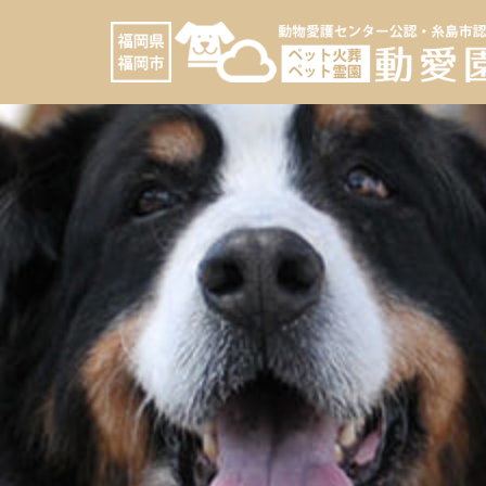
コ
へ
ン
ス
テ
キ
ン
ッ
ツ
プ
へ
ス
キ
ッ
プ