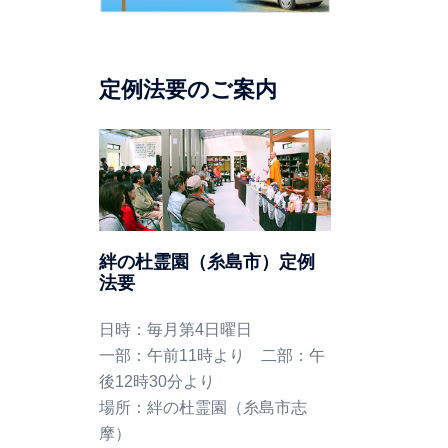
定例法要のご案内
絆の杜霊園（糸島市）定例
法要
日時：毎月第4日曜日
一部：午前11時より 二部：午
後12時30分より
場所：絆の杜霊園（糸島市志
摩）