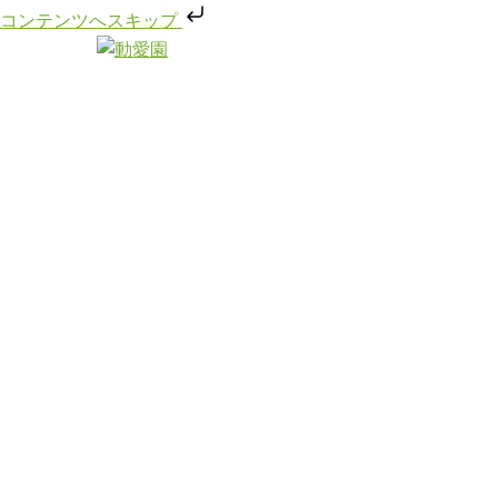
コンテンツへスキップ
コ
ン
ト
テ
グ
ン
ル
ツ
メ
へ
ニ
ス
ュ
キ
ー
ッ
プ