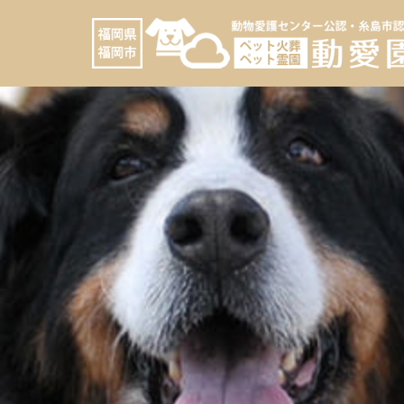
コ
へ
ン
ス
テ
キ
ン
ッ
ツ
プ
へ
ス
キ
ッ
プ