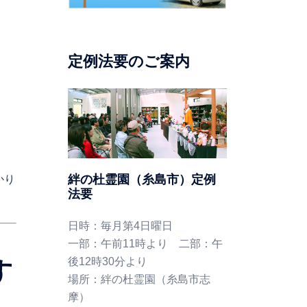
定例法要のご案内
絆の杜霊園（糸島市）定例
かり
法要
日時：毎月第4日曜日
一部：午前11時より 二部：午
す
後12時30分より
場所：絆の杜霊園（糸島市志
摩）