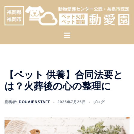
コ
へ
ン
ス
テ
キ
ン
ッ
ト
ツ
プ
グ
へ
ル
ス
メ
キ
ニ
ッ
【ペット 供養】合同法要と
ュ
プ
ー
は？火葬後の心の整理に
投稿者:
DOUAIENSTAFF
2025年7月25日
ブログ