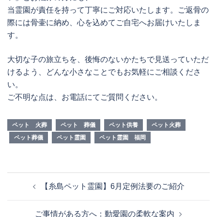
当霊園が責任を持って丁寧にご対応いたします。ご返骨の
際には骨壷に納め、心を込めてご自宅へお届けいたしま
す。
大切な子の旅立ちを、後悔のないかたちで見送っていただ
けるよう、どんな小さなことでもお気軽にご相談くださ
い。
ご不明な点は、お電話にてご質問ください。
ペット 火葬
ペット 葬儀
ペット供養
ペット火葬
ペット葬儀
ペット霊園
ペット霊園 福岡
投
【糸島ペット霊園】6月定例法要のご紹介
稿
ナ
ご事情がある方へ：動愛園の柔軟な案内