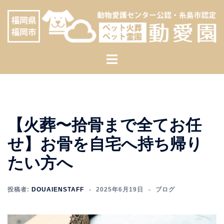
コ
へ
ン
ス
テ
キ
ン
ッ
ト
ツ
プ
グ
へ
ル
ス
メ
キ
ニ
ッ
【火葬〜拾骨まで全てお任
ュ
プ
ー
せ】お骨を自宅へ持ち帰り
たい方へ
投稿者:
DOUAIENSTAFF
2025年6月19日
ブログ