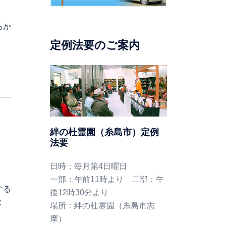
るか
定例法要のご案内
絆の杜霊園（糸島市）定例
法要
日時：毎月第4日曜日
一部：午前11時より 二部：午
する
後12時30分より
ま
場所：絆の杜霊園（糸島市志
摩）