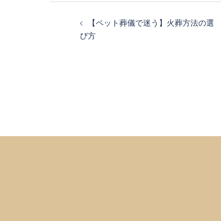
投
【ペット葬儀で迷う】火葬方法の選
稿
び方
ナ
ビ
ゲ
ー
シ
ョ
ン