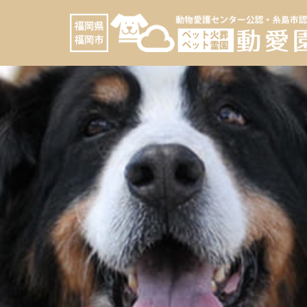
コ
へ
ン
ス
テ
キ
ン
ッ
ツ
プ
へ
ス
キ
ッ
プ