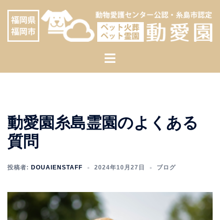
コ
へ
ン
ス
テ
キ
ン
ッ
ト
ツ
プ
グ
へ
ル
ス
メ
キ
ニ
ッ
動愛園糸島霊園のよくある
ュ
プ
ー
質問
投稿者:
DOUAIENSTAFF
2024年10月27日
ブログ