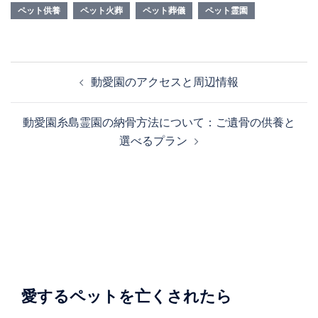
ペット供養
ペット火葬
ペット葬儀
ペット霊園
投
動愛園のアクセスと周辺情報
稿
ナ
動愛園糸島霊園の納骨方法について：ご遺骨の供養と
ビ
選べるプラン
ゲ
ー
シ
ョ
ン
愛するペットを亡くされたら