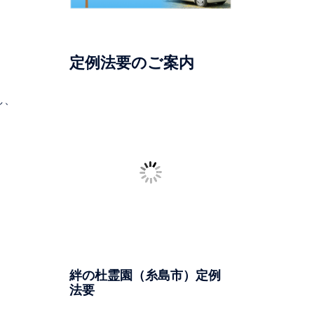
定例法要のご案内
し、
絆の杜霊園（糸島市）定例
法要
日時：毎月第4日曜日
一部：午前11時より 二部：午
後12時30分より
場所：絆の杜霊園（糸島市志
摩）