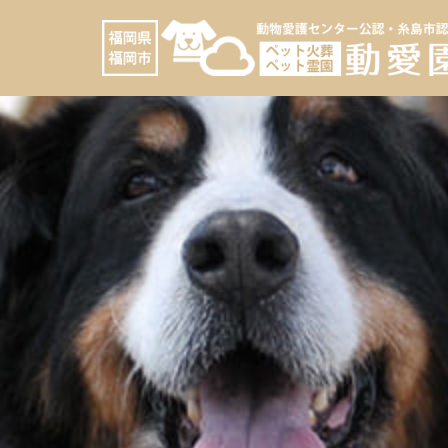
コ
へ
ン
ス
テ
キ
ン
ッ
ツ
プ
へ
ス
キ
ッ
プ