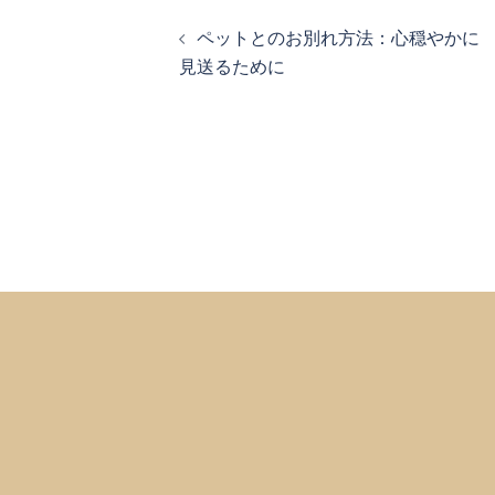
投
ペットとのお別れ方法：心穏やかに
稿
見送るために
ナ
ビ
ゲ
ー
シ
ョ
ン