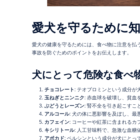
愛犬を守るために
愛犬の健康を守るためには、食べ物に注意を払
事故を防ぐためのポイントをお伝えします。
犬にとって危険な食べ
チョコレート
: テオブロミンという成分
玉ねぎとニンニク
: 赤血球を破壊し、貧
ぶどうとレーズン
: 腎不全を引き起こす
アルコール
: 犬の体に悪影響を及ぼし、
カフェイン
: コーヒーや紅茶に含まれる
キシリトール
: 人工甘味料で、急激な血
アボカド
: ペルシンという成分が犬にと