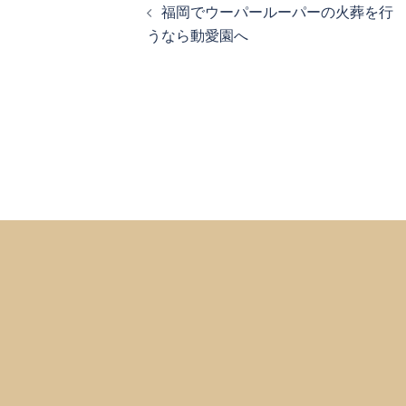
福岡でウーパールーパーの火葬を行
稿
うなら動愛園へ
ナ
ビ
ゲ
ー
シ
ョ
ン