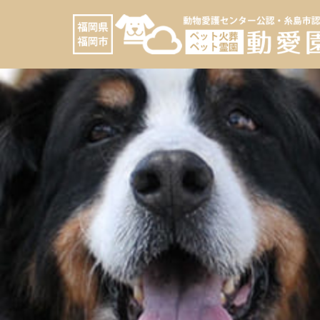
コ
へ
ン
ス
テ
キ
ン
ッ
ツ
プ
へ
ス
キ
ッ
プ