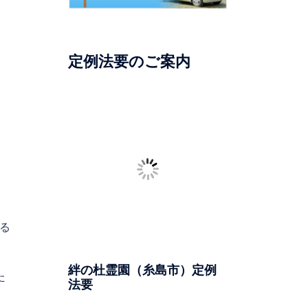
定例法要のご案内
絆の杜霊園（糸島市）定例
法要
日時：毎月第4日曜日
る
一部：午前11時より 二部：午
後12時30分より
た
場所：絆の杜霊園（糸島市志
摩）