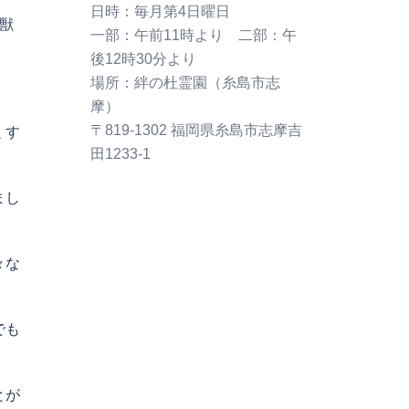
〒819-1302 福岡県糸島市志摩吉
獣
田1233-1
くす
まし
々な
でも
とが