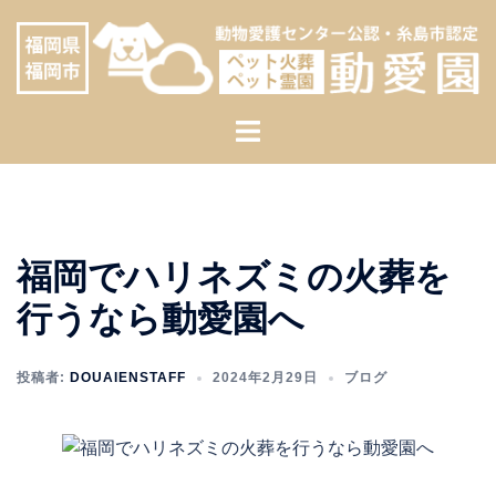
コ
へ
ン
ス
テ
キ
ン
ッ
ト
ツ
プ
グ
へ
ル
ス
メ
キ
ニ
ッ
福岡でハリネズミの火葬を
ュ
プ
ー
行うなら動愛園へ
投稿者:
DOUAIENSTAFF
2024年2月29日
ブログ