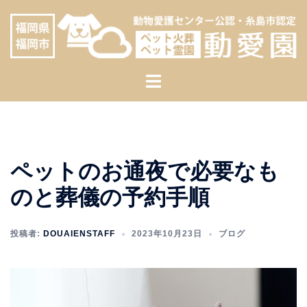
コ
へ
ン
ス
テ
キ
ン
ッ
ト
ツ
プ
グ
へ
ル
ス
メ
キ
ニ
ッ
ペットのお通夜で必要なも
ュ
プ
ー
のと葬儀の予約手順
投稿者:
DOUAIENSTAFF
2023年10月23日
ブログ