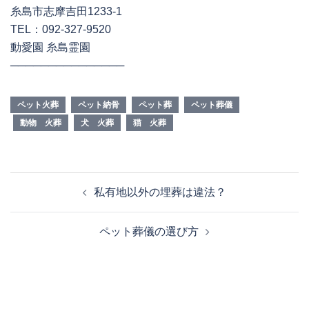
糸島市志摩吉田1233-1
TEL：092-327-9520
動愛園 糸島霊園
───────────────
ペット火葬
ペット納骨
ペット葬
ペット葬儀
動物 火葬
犬 火葬
猫 火葬
投
私有地以外の埋葬は違法？
稿
ナ
ペット葬儀の選び方
ビ
ゲ
ー
シ