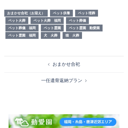
おまかせ合祀（お迎え）
ペット供養
ペット埋葬
ペット火葬
ペット火葬 福岡
ペット葬儀
ペット葬儀 福岡
ペット霊園
ペット霊園 動愛園
ペット霊園 福岡
犬 火葬
猫 火葬
投
おまかせ合祀
稿
ナ
一任遺骨返納プラン
ビ
ゲ
ー
シ
ョ
ン