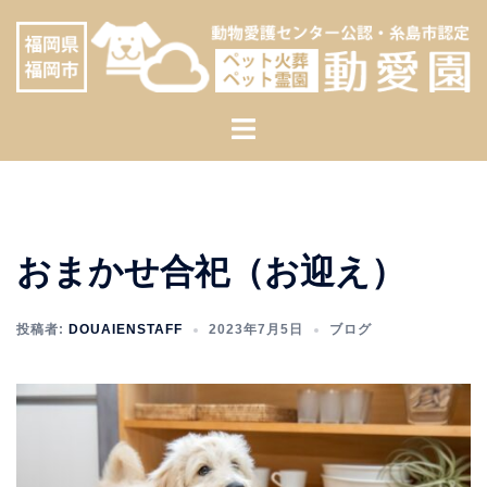
コ
へ
ン
ス
テ
キ
ン
ッ
ト
ツ
プ
グ
へ
ル
ス
メ
キ
ニ
ッ
おまかせ合祀（お迎え）
ュ
プ
ー
投稿者:
DOUAIENSTAFF
2023年7月5日
ブログ