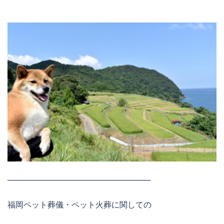
──────────────────────────
福岡ペット葬儀・ペット火葬に関しての