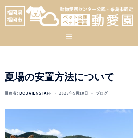
コ
へ
ン
ス
テ
キ
ン
ッ
ト
ツ
プ
グ
へ
ル
ス
メ
キ
ニ
ッ
夏場の安置方法について
ュ
プ
ー
投稿者:
DOUAIENSTAFF
2023年5月18日
ブログ