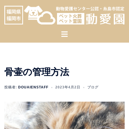
コ
へ
ン
ス
テ
キ
ン
ッ
ト
ツ
プ
グ
へ
ル
ス
メ
キ
ニ
ッ
骨壷の管理方法
ュ
プ
ー
投稿者:
DOUAIENSTAFF
2023年4月2日
ブログ