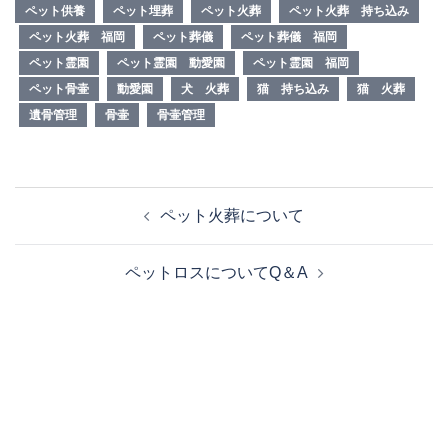
ペット供養
ペット埋葬
ペット火葬
ペット火葬 持ち込み
ペット火葬 福岡
ペット葬儀
ペット葬儀 福岡
ペット霊園
ペット霊園 動愛園
ペット霊園 福岡
ペット骨壷
動愛園
犬 火葬
猫 持ち込み
猫 火葬
遺骨管理
骨壷
骨壷管理
投
ペット火葬について
稿
ナ
ペットロスについてQ＆A
ビ
ゲ
ー
シ
ョ
ン