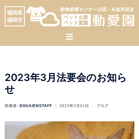
コ
へ
ン
ス
テ
キ
ン
ッ
ト
ツ
プ
グ
へ
ル
ス
メ
キ
ニ
ッ
2023年3月法要会のお知ら
ュ
プ
ー
せ
投稿者:
DOUAIENSTAFF
2023年3月21日
ブログ