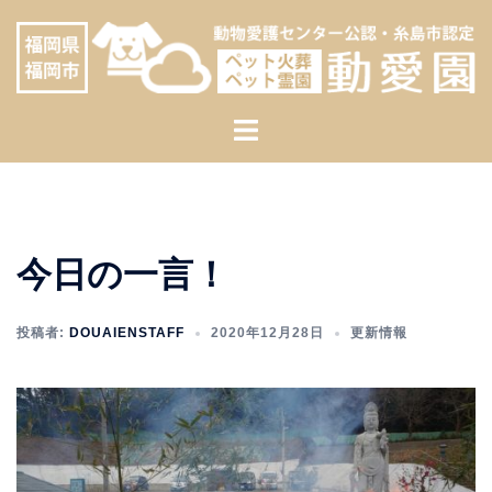
コ
へ
ン
ス
テ
キ
ン
ッ
ト
ツ
プ
グ
へ
ル
ス
メ
キ
ニ
ッ
今日の一言！
ュ
プ
ー
投稿者:
DOUAIENSTAFF
2020年12月28日
更新情報