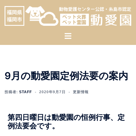
へ
ス
キ
ッ
プ
9月の動愛園定例法要の案内
投稿者:
STAFF
2020年9月7日
更新情報
第四日曜日は動愛園の恒例行事、定
例法要会です。