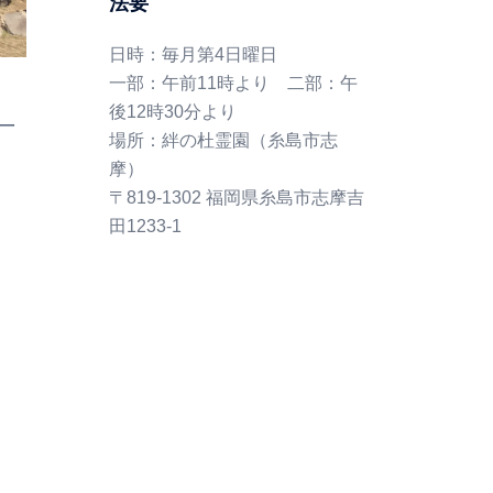
法要
日時：毎月第4日曜日
一部：午前11時より 二部：午
後12時30分より
一
場所：絆の杜霊園（糸島市志
摩）
〒819-1302 福岡県糸島市志摩吉
田1233-1