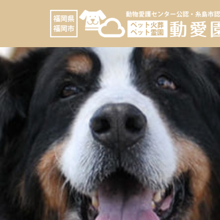
へ
ス
キ
ッ
プ