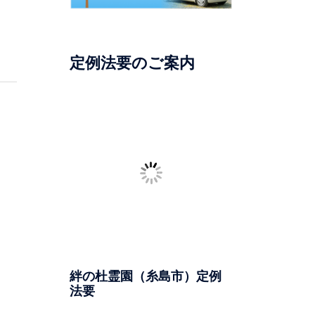
定例法要のご案内
絆の杜霊園（糸島市）定例
法要
日時：毎月第4日曜日
一部：午前11時より 二部：午
後12時30分より
場所：絆の杜霊園（糸島市志
摩）