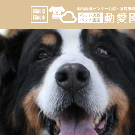
コ
へ
ン
ス
テ
キ
ン
ッ
ツ
プ
へ
ス
キ
ッ
プ