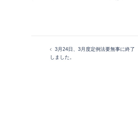
投
3月24日、3月度定例法要無事に終了
稿
しました。
ナ
ビ
ゲ
ー
シ